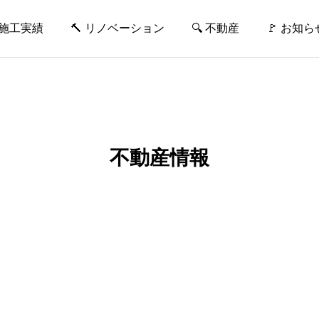
 施工実績
🔨 リノベーション
🔍 不動産
🚩 お知ら
news
不動産情報
施工実績
施工実績
H様邸
G様邸
2023.09.13
2023.09.13
住宅フェアが開催されます！
ホームページリニューアルの
2019.04.17
2019.04.17
お知らせ