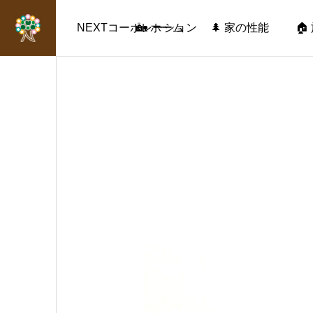
NEXTコーポレーション
🏡 ホーム
🌲 家の性能
🏠
施工実績
施工実績
Ｊ様邸
I様邸
2023.09.13
新パンフレット、完成致しま
2021.05.10
2019.04.17
した