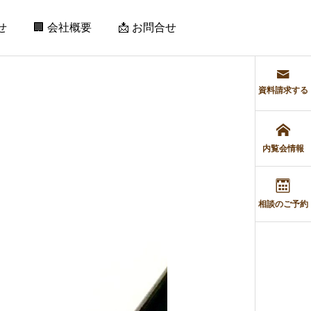
せ
🏢 会社概要
📩 お問合せ
資料請求する
内覧会情報
施工実績
施工実績
F様邸
E様邸
相談のご予約
2019.04.17
2019.04.17